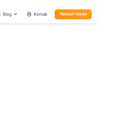
er
Blog
contacts
Kontak
PENDAFTARAN
erita
rtikel